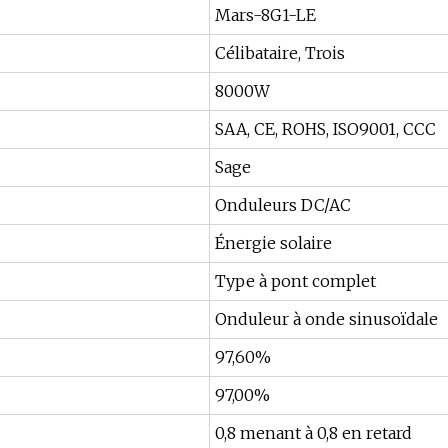
Mars-8G1-LE
Célibataire, Trois
8000W
SAA, CE, ROHS, ISO9001, CCC
Sage
Onduleurs DC/AC
Énergie solaire
Type à pont complet
Onduleur à onde sinusoïdale
97,60%
97,00%
0,8 menant à 0,8 en retard