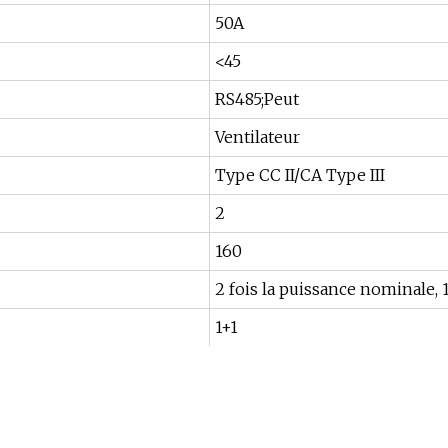
50A
<45
RS485;Peut
Ventilateur
Type CC II/CA Type III
2
160
2 fois la puissance nominale, 
1+1