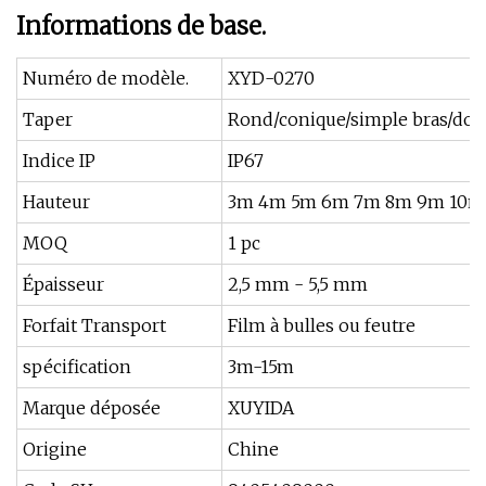
Informations de base.
Numéro de modèle.
XYD-0270
Taper
Rond/conique/simple bras/dou
Indice IP
IP67
Hauteur
3m 4m 5m 6m 7m 8m 9m 10m
MOQ
1 pc
Épaisseur
2,5 mm - 5,5 mm
Forfait Transport
Film à bulles ou feutre
spécification
3m-15m
Marque déposée
XUYIDA
Origine
Chine