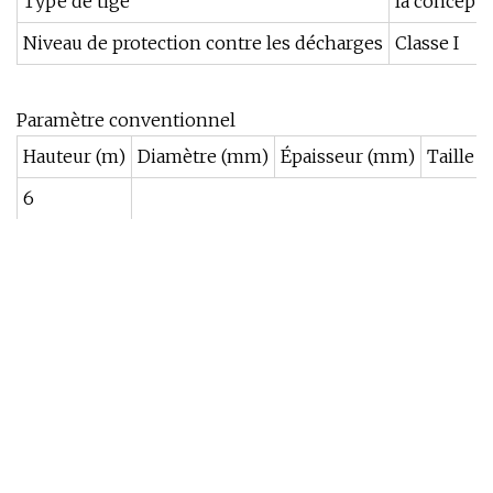
Type de tige
la concepti
Niveau de protection contre les décharges
Classe I
Paramètre conventionnel
Hauteur (m)
Diamètre (mm)
Épaisseur (mm)
Taille 
6