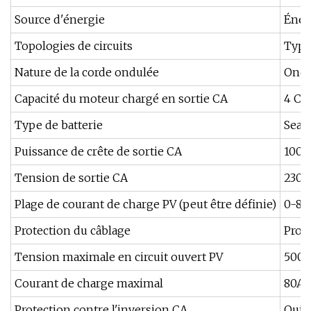
Source d'énergie
Énerg
Topologies de circuits
Type
Nature de la corde ondulée
Ondu
Capacité du moteur chargé en sortie CA
4 CV
Type de batterie
Seal
Puissance de crête de sortie CA
1000
Tension de sortie CA
230 V
Plage de courant de charge PV (peut être définie)
0-80
Protection du câblage
Prot
Tension maximale en circuit ouvert PV
500V
Courant de charge maximal
80A
Protection contre l'inversion CA
Oui