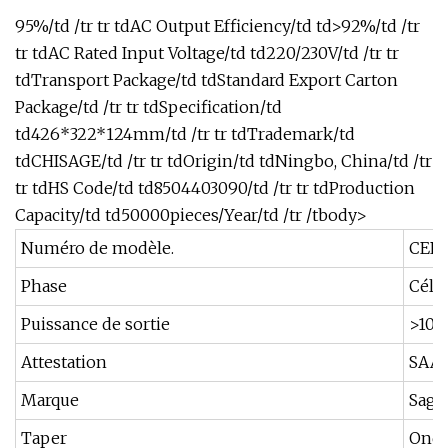
95%/td /tr tr tdAC Output Efficiency/td td>92%/td /tr
tr tdAC Rated Input Voltage/td td220/230V/td /tr tr
tdTransport Package/td tdStandard Export Carton
Package/td /tr tr tdSpecification/td
td426*322*124mm/td /tr tr tdTrademark/td
tdCHISAGE/td /tr tr tdOrigin/td tdNingbo, China/td /tr
tr tdHS Code/td td8504403090/td /tr tr tdProduction
Capacity/td td50000pieces/Year/td /tr /tbody>
Numéro de modèle.
CEP4
Phase
Célib
Puissance de sortie
>10
Attestation
SAA,
Marque
Sage
Taper
Ondu