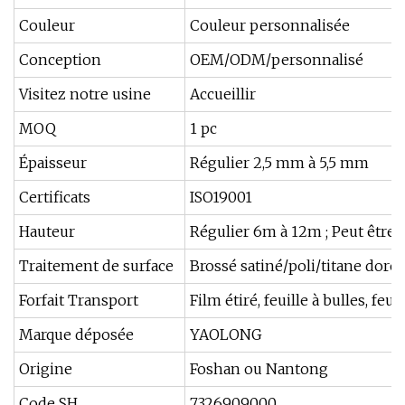
Couleur
Couleur personnalisée
Conception
OEM/ODM/personnalisé
Visitez notre usine
Accueillir
MOQ
1 pc
Épaisseur
Régulier 2,5 mm à 5,5 mm
Certificats
ISO19001
Hauteur
Régulier 6m à 12m ; Peut être 
Traitement de surface
Brossé satiné/poli/titane doré
Forfait Transport
Film étiré, feuille à bulles, feui
Marque déposée
YAOLONG
Origine
Foshan ou Nantong
Code SH
7326909000