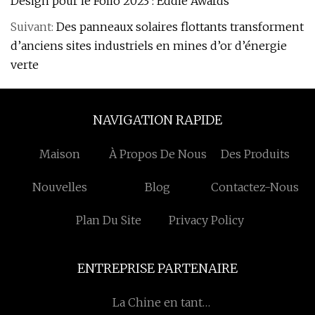
Design pour le Folio 2023 : Eddie Awards
Suivant:
Des panneaux solaires flottants transforment
d’anciens sites industriels en mines d’or d’énergie
verte
NAVIGATION RAPIDE
Maison
À Propos De Nous
Des Produits
Nouvelles
Blog
Contactez-Nous
Plan Du Site
Privacy Policy
ENTREPRISE PARTENAIRE
La Chine en tant