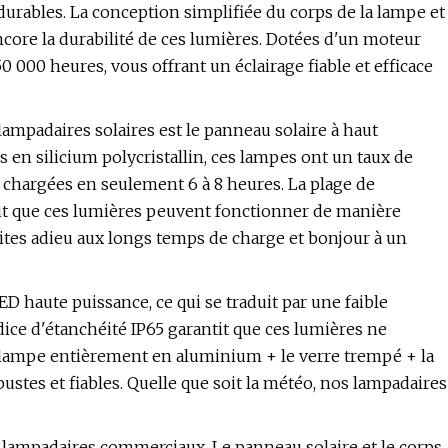
urables. La conception simplifiée du corps de la lampe et
ncore la durabilité de ces lumières. Dotées d'un moteur
 000 heures, vous offrant un éclairage fiable et efficace
lampadaires solaires est le panneau solaire à haut
en silicium polycristallin, ces lampes ont un taux de
chargées en seulement 6 à 8 heures. La plage de
it que ces lumières peuvent fonctionner de manière
ites adieu aux longs temps de charge et bonjour à un
D haute puissance, ce qui se traduit par une faible
ice d'étanchéité IP65 garantit que ces lumières ne
e la lampe entièrement en aluminium + le verre trempé + la
stes et fiables. Quelle que soit la météo, nos lampadaires
os lampadaires commerciaux. Le panneau solaire et le corps