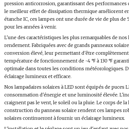
pression anticorrosion, garantissant des performances d
le meilleur effet de dissipation thermique améliorent e
étanche IC, ces lampes ont une durée de vie de plus de 50
pour les années à venir.
L'une des caractéristiques les plus remarquables de nos 
rendement. Fabriquées avec de grands panneaux solaires 
conversion élevé, leur permettant d'être complètement 
température de fonctionnement de -4 ℉ à 130 ℉ garant
optimale dans toutes les conditions météorologiques. D
éclairage lumineux et efficace.
Nos lampadaires solaires à LED sont équipés de puces LE
consommation d'énergie et une luminosité élevée. L'ind
craignent pas le vent, le soleil ou la pluie. Le corps d
construction du panneau solaire rendent ces lampes robu
solaires continueront à fournir un éclairage lumineux.
L'installation et le réglage sont un jeu d'enfant avec n