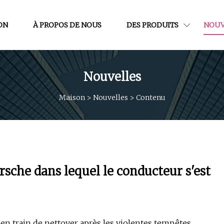
ON
À PROPOS DE NOUS
DES PRODUITS
NOUV
Nouvelles
Maison
>
Nouvelles
>
Contenu
sche dans lequel le conducteur s'est
t en train de nettoyer après les violentes tempêtes